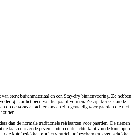
 van sterk buitenmateriaal en een Stay-dry binnenvoering. Ze hebben
volledig naar het been van het paard vormen. Ze zijn korter dan de
en op de voor- en achterlaars en zijn geweldig voor paarden die niet
 houden.
ders dan de normale traditionele reislaarzen voor paarden. De riemen
dat de laarzen over de pezen sluiten en de achterkant van de knie open
maar de knie bedekken om het gewricht te beschermen tegen schokken