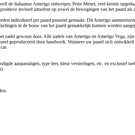
 heeft de Italiaanse Amerigo ontwerper, Peter Menet, veel kennis opged
ke positieve invloed uitoefent op zowel de bewegingen van het paard als
orden individueel per paard passend gemaakt. Dit Amerigo aanmeetsyst
twikkelingen in de bouw van het paard gemakkelijk kunnen worden aange
et zadel gewoon door. Alle zadels van Amerigo en Amerigo Vega, zij
ividueel geproduceerd door handwerk. Wanneer uw paard zich ontwikkel
5 cm
igde aanpassingen, type leer, kleur versieringen, etc. en exclusief to
).
n.​​