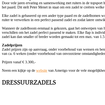
Door vele jaren ervaring en samenwerking met ruiters in de topsport
het paard. Dit stelt Peter Menet in staat om een zadel te creëren wel
Elke zadel is gebaseerd op een ander type paard en de zadelbomen w
ruiter te verwerken in een perfect passend zadel en zodat latere on
Wanneer de zadelboom eenmaal is gekozen, gaat het ontwerpen van h
verschillen om het zadel perfect passend te maken. Elke flap is ind
zadel kan dan smaller of breder worden gemaakt tot een max. van 1.
Zadelprijzen
Zadel prijzen zijn op aanvraag, onder voorbehoud van wensen en benod
van ca. 6 weken (onder voorbehoud van onvoorziene omstandigheden
Prijzen vanaf € 3.300,-
Neem een kijkje op de
website
van Amerigo voor de vele mogelijkhede
DRESSUURZADELS