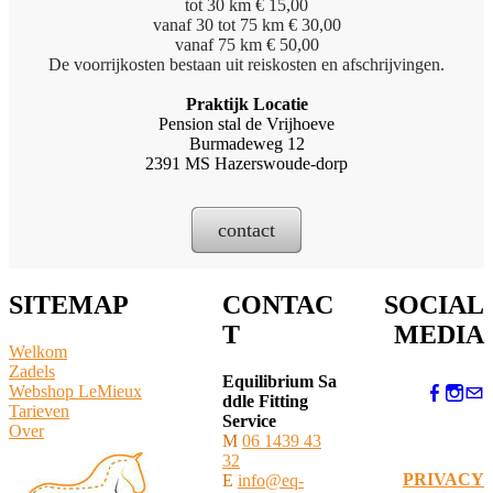
tot 30 km € 15,00
vanaf 30 tot 75 km € 30,00
vanaf 75 km € 50,00
De voorrijkosten bestaan uit reiskosten en afschrijvingen.
Praktijk Locatie
Pension stal de Vrijhoeve
Burmadeweg 12
2391 MS Hazerswoude-dorp
contact
SITEMAP
CONTAC
SOCIAL
T
MEDIA
Welkom
Zadels
Equilibrium Sa
Webshop LeMieux
ddle Fitting
​Tarieven
Service
Over
M
06 1439 43
32
PRIVACY
E
info@eq-