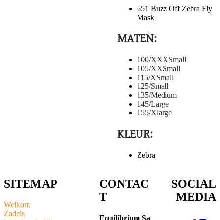
651 Buzz Off Zebra Fly
Mask
MATEN:
100/XXXSmall
​105/XXSmall
115/XSmall
​125/Small
135/Medium
​145/Large
155/Xlarge
KLEUR:
Zebra
SITEMAP
CONTAC
SOCIAL
T
MEDIA
Welkom
Zadels
Equilibrium Sa