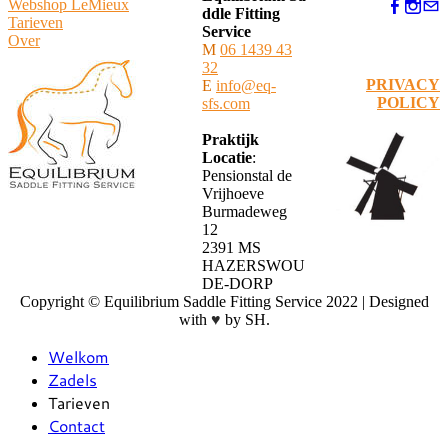
Webshop LeMieux
ddle Fitting
​Tarieven
Service
Over
M
06 1439 43
32
PRIVACY
E
info@eq-
POLICY
sfs.com
Praktijk
Locatie
:
Pensionstal de
Vrijhoeve
Burmadeweg
12
​2391 MS
HAZERSWOU
DE-DORP
Copyright © Equilibrium Saddle Fitting Service 2022 | Designed
with
♥
by SH.
Welkom
Zadels
Tarieven
Contact