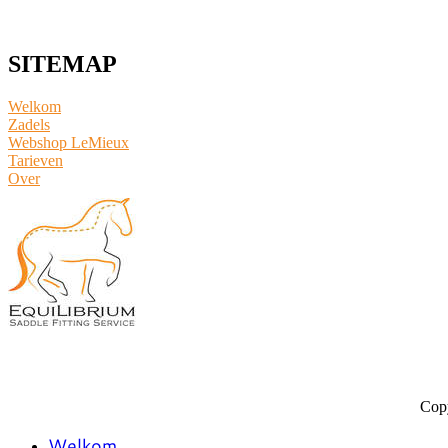
SITEMAP
Welkom
Zadels
Webshop LeMieux
​Tarieven
Over
Copy
Welkom