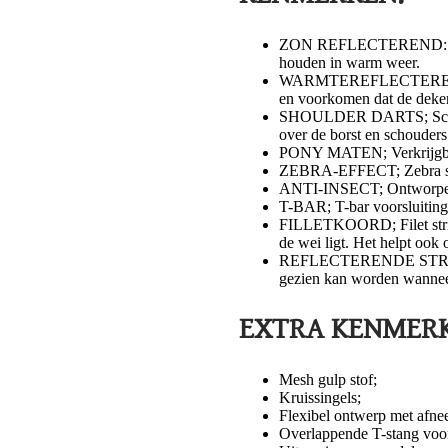
​ZON REFLECTEREND: Zon 
houden in warm weer.
WARMTEREFLECTEREND; Wa
en voorkomen dat de deken
SHOULDER DARTS; Schoud
over de borst en schouder
PONY MATEN; Verkrijgbaar
ZEBRA-EFFECT; Zebra str
ANTI-INSECT; Ontworpen 
T-BAR; T-bar voorsluitin
FILLETKOORD; Filet string
de wei ligt. Het helpt oo
REFLECTERENDE STRIPS; De
gezien kan worden wanneer 
EXTRA KENMERK
Mesh gulp stof;
Kruissingels;
Flexibel ontwerp met afne
Overlappende T-stang voor