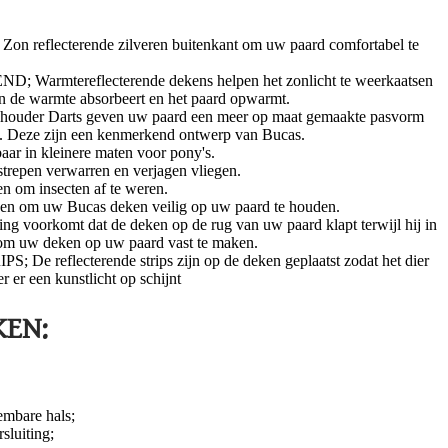
reflecterende zilveren buitenkant om uw paard comfortabel te
rmtereflecterende dekens helpen het zonlicht te weerkaatsen
 de warmte absorbeert en het paard opwarmt.
er Darts geven uw paard een meer op maat gemaakte pasvorm
s. Deze zijn een kenmerkend ontwerp van Bucas.
 in kleinere maten voor pony's.
epen verwarren en verjagen vliegen.
om insecten af te weren.
gen om uw Bucas deken veilig op uw paard te houden.
 voorkomt dat de deken op de rug van uw paard klapt terwijl hij in
k om uw deken op uw paard vast te maken.
 reflecterende strips zijn op de deken geplaatst zodat het dier
er een kunstlicht op schijnt
EN:
embare hals;
sluiting;