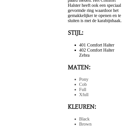
paard bieden. Het Comfort
Halster heeft ook een speciaal
gevormde ring waardoor het
gemakkelijker te openen en te
sluiten is met de karabijnhaak.
STIJL:
401 Comfort Halter
402 Comfort Halter
Zebra
MATEN:
Pony
​Cob
Full
​Xfull
KLEUREN:
Black
Brown