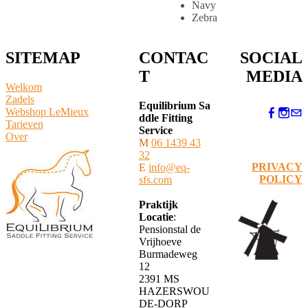
Navy
Zebra
SITEMAP
CONTAC
SOCIAL
T
MEDIA
Welkom
Zadels
Equilibrium Sa
Webshop LeMieux
ddle Fitting
​Tarieven
Service
Over
M
06 1439 43
32
PRIVACY
E
info@eq-
POLICY
sfs.com
Praktijk
Locatie
:
Pensionstal de
Vrijhoeve
Burmadeweg
12
​2391 MS
HAZERSWOU
DE-DORP