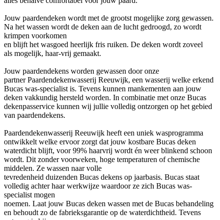
alles
behalve comfortabel voor jouw paard.
Jouw paardendeken wordt met de grootst mogelijke zorg gewassen.
Na het
wassen wordt de deken aan de lucht gedroogd, zo wordt
krimpen voorkomen
en blijft het wasgoed heerlijk fris ruiken. De deken wordt zoveel
als
mogelijk, haar-vrij gemaakt.
Jouw paardendekens worden gewassen door onze
partner
Paardendekenwasserij Reeuwijk, een wasserij welke erkend
Bucas
was-specialist is. Tevens kunnen mankementen aan jouw
deken vakkundig
hersteld worden. In combinatie met onze Bucas
dekenpasservice kunnen wij
jullie volledig ontzorgen op het gebied
van paardendekens.
Paardendekenwasserij Reeuwijk heeft een uniek wasprogramma
ontwikkelt
welke ervoor zorgt dat jouw kostbare Bucas deken
waterdicht blijft, voor
99% haarvrij wordt én weer blinkend schoon
wordt. Dit zonder voorweken,
hoge temperaturen of chemische
middelen. Ze wassen naar volle
tevredenheid duizenden Bucas dekens op jaarbasis. Bucas staat
volledig
achter haar werkwijze waardoor ze zich Bucas was-
specialist mogen
noemen. Laat jouw Bucas deken wassen met de Bucas behandeling
en behoudt
zo de fabrieksgarantie op de waterdichtheid. Tevens