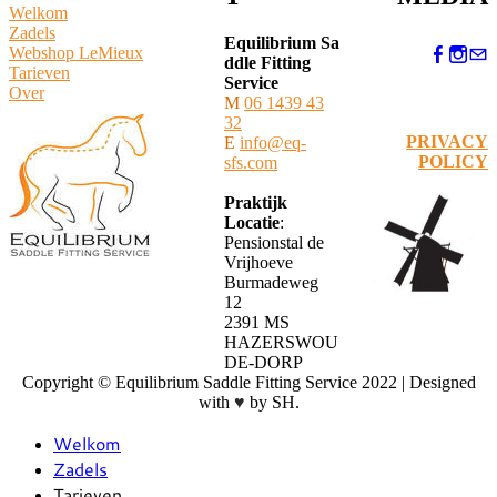
Welkom
Zadels
Equilibrium Sa
Webshop LeMieux
ddle Fitting
​Tarieven
Service
Over
M
06 1439 43
32
PRIVACY
E
info@eq-
POLICY
sfs.com
Praktijk
Locatie
:
Pensionstal de
Vrijhoeve
Burmadeweg
12
​2391 MS
HAZERSWOU
DE-DORP
Copyright © Equilibrium Saddle Fitting Service 2022 | Designed
with
♥
by SH.
Welkom
Zadels
Tarieven