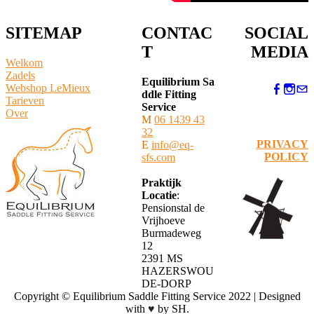
SITEMAP
CONTAC
SOCIAL
T
MEDIA
Welkom
Zadels
Equilibrium Sa
Webshop LeMieux
ddle Fitting
​Tarieven
Service
Over
M
06 1439 43
32
PRIVACY
E
info@eq-
POLICY
sfs.com
Praktijk
Locatie
:
Pensionstal de
Vrijhoeve
Burmadeweg
12
​2391 MS
HAZERSWOU
DE-DORP
Copyright © Equilibrium Saddle Fitting Service 2022 | Designed
with
♥
by SH.