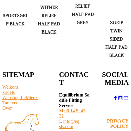
RELIEF
WITHER
HALF PAD
SPORTSGRI
RELIEF
GREY
XGRIP
P BLACK
HALF PAD
TWIN
BLACK
SIDED
HALF PAD
BLACK
SITEMAP
CONTAC
SOCIAL
T
MEDIA
Welkom
Zadels
Equilibrium Sa
Webshop LeMieux
ddle Fitting
​Tarieven
Service
Over
M
06 1439 43
32
PRIVACY
E
info@eq-
POLICY
sfs.com