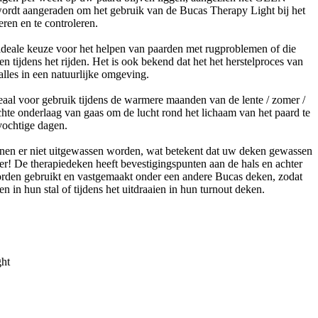
wordt aangeraden om het gebruik van de Bucas Therapy Light bij het
ren en te controleren.
ideale keuze voor het helpen van paarden met rugproblemen of die
n tijdens het rijden. Het is ook bekend dat het het herstelproces van
alles in een natuurlijke omgeving.
aal voor gebruik tijdens de warmere maanden van de lente / zomer /
ichte onderlaag van gaas om de lucht rond het lichaam van het paard te
vochtige dagen.
en er niet uitgewassen worden, wat betekent dat uw deken gewassen
r! De therapiedeken heeft bevestigingspunten aan de hals en achter
rden gebruikt en vastgemaakt onder een andere Bucas deken, zodat
 in hun stal of tijdens het uitdraaien in hun turnout deken.
ht