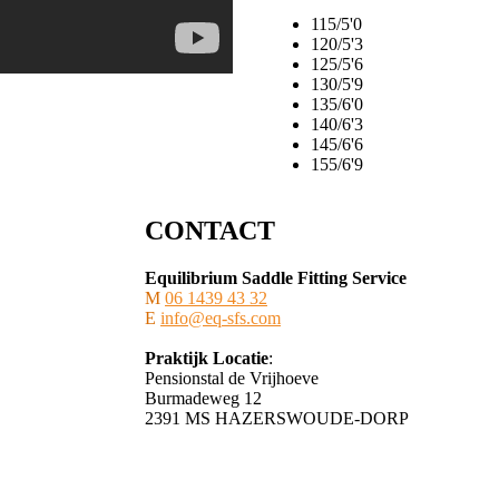
115/5'0
120/5'3
125/5'6
130/5'9
135/6'0
140/6'3
145/6'6
155/6'9
CONTACT
Equilibrium Saddle Fitting Service
M
06 1439 43 32
E
info@eq-sfs.com
Praktijk Locatie
:
Pensionstal de Vrijhoeve
Burmadeweg 12
​2391 MS HAZERSWOUDE-DORP