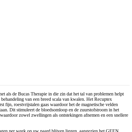
et als de Bucas Therapie in die zin dat het tal van problemen helpt
e behandeling van een breed scala van kwalen. Het Recuptex
rst fijn, roestvrijstalen gaas waardoor het de magnetische velden
tstaan. Dit stimuleert de bloedsomloop en de zuurstofstroom in het
 waardoor zowel zwellingen als ontstekingen afnemen en een snellere
dagen per week op uw paard blijven liggen, aangezien het GEEN