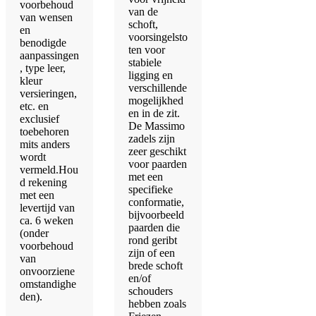
voorbehoud
van de
van wensen
schoft,
en
voorsingelsto
benodigde
ten voor
aanpassingen
stabiele
, type leer,
ligging en
kleur
verschillende
versieringen,
mogelijkhed
etc. en
en in de zit.
exclusief
De Massimo
toebehoren
zadels zijn
mits anders
zeer geschikt
wordt
voor paarden
vermeld.Hou
met een
d rekening
specifieke
met een
conformatie,
levertijd van
bijvoorbeeld
ca. 6 weken
paarden die
(onder
rond geribt
voorbehoud
zijn of een
van
brede schoft
onvoorziene
en/of
omstandighe
schouders
den).
hebben zoals