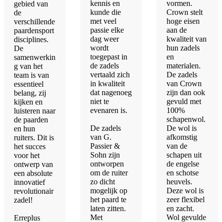
kennis en
vormen.
gebied van
kunde die
Crown stelt
de
met veel
hoge eisen
verschillende
passie elke
aan de
paardensport
dag weer
kwaliteit van
disciplines.
wordt
hun zadels
De
toegepast in
en
samenwerkin
de zadels
materialen.
g van het
vertaald zich
De zadels
team is van
in kwaliteit
van Crown
essentieel
dat nagenoeg
zijn dan ook
belang, zij
niet te
gevuld met
kijken en
evenaren is.
100%
luisteren naar
schapenwol.
de paarden
​De zadels
De wol is
en hun
van G.
afkomstig
ruiters. Dit is
Passier &
van de
het succes
Sohn zijn
schapen uit
voor het
ontworpen
de engelse
ontwerp van
om de ruiter
en schotse
een absolute
zo dicht
heuvels.
innovatief
mogelijk op
Deze wol is
revolutionair
het paard te
zeer flexibel
zadel!
laten zitten.
en zacht.
Met
Wol gevulde
​Erreplus