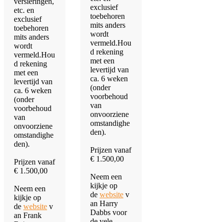
versieringen,
exclusief
etc. en
toebehoren
exclusief
mits anders
toebehoren
wordt
mits anders
vermeld.Hou
wordt
d rekening
vermeld.Hou
met een
d rekening
levertijd van
met een
ca. 6 weken
levertijd van
(onder
ca. 6 weken
voorbehoud
(onder
van
voorbehoud
onvoorziene
van
omstandighe
onvoorziene
den).
omstandighe
den).
Prijzen vanaf
€ 1.500,00
Prijzen vanaf
€ 1.500,00
Neem een
kijkje op
Neem een
de
website
v
kijkje op
an Harry
de
website
v
Dabbs voor
an Frank
de vele