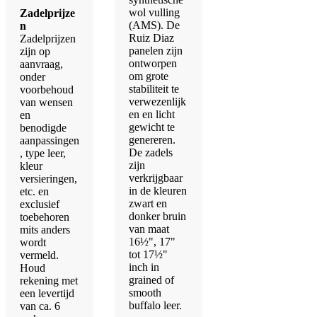
wol vulling
Zadelprijze
(AMS). De
n
Ruiz Diaz
Zadelprijzen
panelen zijn
zijn op
ontworpen
aanvraag,
om grote
onder
stabiliteit te
voorbehoud
verwezenlijk
van wensen
en en licht
en
gewicht te
benodigde
genereren.
aanpassingen
De zadels
, type leer,
zijn
kleur
verkrijgbaar
versieringen,
in de kleuren
etc. en
zwart en
exclusief
donker bruin
toebehoren
van maat
mits anders
16½", 17"
wordt
tot 17½"
vermeld.
inch in
Houd
grained of
rekening met
smooth
een levertijd
buffalo leer.
van ca. 6