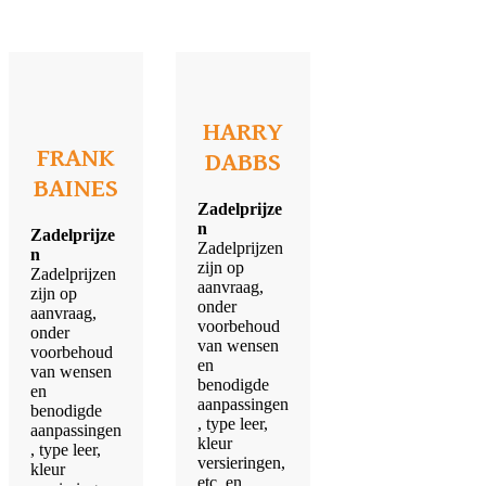
HARRY
FRANK
DABBS
BAINES
Zadelprijze
n
Zadelprijze
Zadelprijzen
n
zijn op
Zadelprijzen
aanvraag,
zijn op
onder
aanvraag,
voorbehoud
onder
van wensen
voorbehoud
en
van wensen
benodigde
en
aanpassingen
benodigde
, type leer,
aanpassingen
kleur
, type leer,
versieringen,
kleur
etc. en