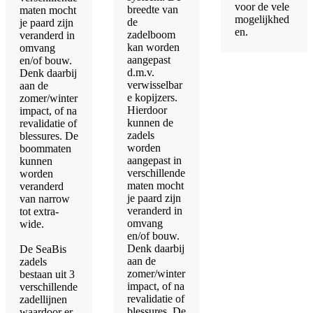
voor de vele
breedte van
maten mocht
mogelijkhed
de
je paard zijn
en.
zadelboom
veranderd in
kan worden
omvang
aangepast
en/of bouw.
d.m.v.
Denk daarbij
verwisselbar
aan de
e kopijzers.
zomer/winter
Hierdoor
impact, of na
kunnen de
revalidatie of
zadels
blessures. De
worden
boommaten
aangepast in
kunnen
verschillende
worden
maten mocht
veranderd
je paard zijn
van narrow
veranderd in
tot extra-
omvang
wide.
en/of bouw.
Denk daarbij
De SeaBis
aan de
zadels
zomer/winter
bestaan uit 3
impact, of na
verschillende
revalidatie of
zadellijnen
blessures. De
waardoor er