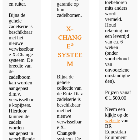
toebehoren
en ruiter.
garantie op
mits anders
hun
wordt
Bijna de
zadelbomen.
vermeld.
gehele
Houd
zadelserie is
X-
rekening met
beschikbaar
CHANG
een levertijd
met het
van ca. 6
nieuwe
E®
weken
verwisselbar
(onder
SYSTEE
e X-Change
voorbehoud
systeem. De
M
van
breedte van
onvoorziene
de
omstandighe
Bijna de
zadelboom
den).
gehele
kan worden
collectie van
aangepast
Prijzen vanaf
de Ruiz Diaz
d.m.v.
€ 1.500,00
zadelserie is
verwisselbar
beschikbaar
e kopijzers.
Neem een
met het
Hierdoor
kijkje op de
nieuwe
kunnen de
website
van
verwisselbar
zadels
BR
e X-
worden
Equestrian
Change®
aangepast in
Equipment
systeem. De
verschillende