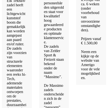
Elk Tekna®
personeelsle
ca. 6 weken
zadel heeft
den uitgerold
(onder
een
en staat voor
voorbehoud
lichtgewicht
kwalitatief
van
kunststof
hoog
onvoorziene
boom die
gewaardeerd
omstandighe
gemakkelijk
e producten
den).
kan worden
en optimale
aangepast
klantenservic
Prijzen vanaf
aan paard
e.
€ 1.500,00
en/of ruiter.
De zadels
De zadels
van Zeitler
Neem een
zijn voorzien
Sport &
kijkje op de
van
Freizeit staan
website
van
structurele
bekend
Amerigo
elementen
onder de
voor de vele
waaronder
naam
mogelijkhed
een reeks hi-
“Massimo”.
en.​
Tech,
ademende
De Massimo
materialen
zadels
ontworpen
onderscheide
om de
n zich in de
prestaties,
zadel
duurzaamhei
“pasvorm”