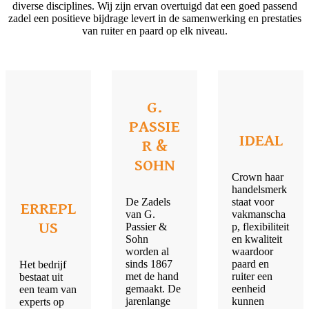
diverse disciplines. Wij zijn ervan overtuigd dat een goed passend
zadel een positieve bijdrage levert in de samenwerking en prestaties
van ruiter en paard op elk niveau.
G.
PASSIE
IDEAL
R &
SOHN
Crown haar
handelsmerk
De Zadels
staat voor
ERREPL
van G.
vakmanscha
US
Passier &
p, flexibiliteit
Sohn
en kwaliteit
worden al
waardoor
sinds 1867
paard en
Het bedrijf
met de hand
ruiter een
bestaat uit
gemaakt. De
eenheid
een team van
jarenlange
kunnen
experts op