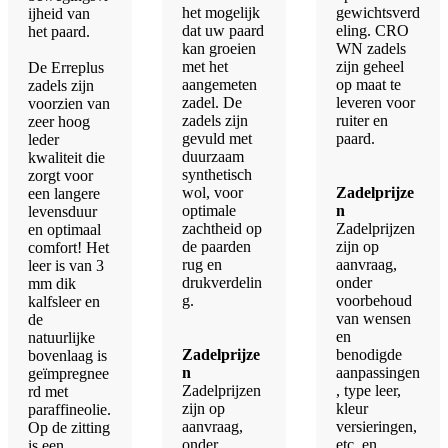
het mogelijk
gewichtsverd
ijheid van
dat uw paard
eling. CRO
het paard.
kan groeien
WN zadels
met het
zijn geheel
​De Erreplus
aangemeten
op maat te
zadels zijn
zadel. De
leveren voor
voorzien van
zadels zijn
ruiter en
zeer hoog
gevuld met
paard.
leder
duurzaam
kwaliteit die
synthetisch
zorgt voor
wol, voor
Zadelprijze
een langere
optimale
n
levensduur
zachtheid op
Zadelprijzen
en optimaal
de paarden
zijn op
comfort! Het
rug en
aanvraag,
leer is van 3
drukverdelin
onder
mm dik
g.
voorbehoud
kalfsleer en
van wensen
de
en
natuurlijke
Zadelprijze
benodigde
bovenlaag is
n
aanpassingen
geïmpregnee
Zadelprijzen
, type leer,
rd met
zijn op
kleur
paraffineolie.
aanvraag,
versieringen,
Op de zitting
onder
etc. en
is een