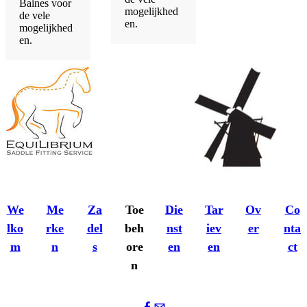
Baines voor
mogelijkhed
de vele
en.
mogelijkhed
en.
We
Me
Za
Toe
Die
Tar
Ov
Co
lko
rke
del
beh
nst
iev
er
nta
m
n
s
ore
en
en
ct
n