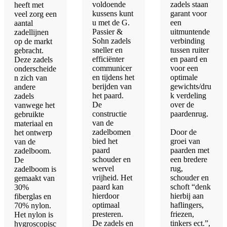
voldoende
zadels staan
heeft met
kussens kunt
garant voor
veel zorg een
u met de G.
een
aantal
Passier &
uitmuntende
zadellijnen
Sohn zadels
verbinding
op de markt
sneller en
tussen ruiter
gebracht.
efficiënter
en paard en
Deze zadels
communicer
voor een
onderscheide
en tijdens het
optimale
n zich van
berijden van
gewichts/dru
andere
het paard.
k verdeling
zadels
De
over de
vanwege het
constructie
paardenrug.
gebruikte
van de
materiaal en
zadelbomen
Door de
het ontwerp
bied het
groei van
van de
paard
paarden met
zadelboom.
schouder en
een bredere
De
wervel
rug,
zadelboom is
vrijheid. Het
schouder en
gemaakt van
paard kan
schoft “denk
30%
hierdoor
hierbij aan
fiberglas en
optimaal
haflingers,
70% nylon.
presteren.
friezen,
Het nylon is
De zadels en
tinkers ect.”,
hygroscopisc