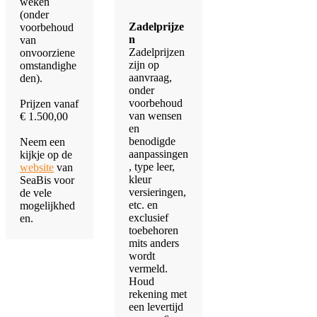
weken
(onder
Zadelprijze
voorbehoud
n
van
Zadelprijzen
onvoorziene
zijn op
omstandighe
aanvraag,
den).
onder
voorbehoud
Prijzen vanaf
van wensen
€ 1.500,00
en
benodigde
​Neem een
aanpassingen
kijkje op de
, type leer,
website
van
kleur
SeaBis voor
versieringen,
de vele
etc. en
mogelijkhed
exclusief
en.​
toebehoren
mits anders
wordt
vermeld.
Houd
rekening met
een levertijd