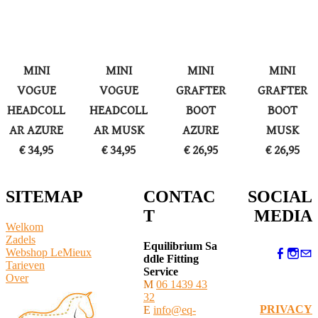
MINI
MINI
MINI
MINI
VOGUE
VOGUE
GRAFTER
GRAFTER
HEADCOLL
HEADCOLL
BOOT
BOOT
AR AZURE
AR MUSK
AZURE
MUSK
​€ 34,95
​€ 34,95
​€ 26,95
​€ 26,95
SITEMAP
CONTAC
SOCIAL
T
MEDIA
Welkom
Zadels
Equilibrium Sa
Webshop LeMieux
ddle Fitting
​Tarieven
Service
Over
M
06 1439 43
32
PRIVACY
E
info@eq-