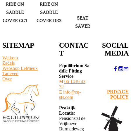
RIDE ON
RIDE ON
SADDLE
SADDLE
SEAT
COVER CC1
COVER DR3
SAVER
SITEMAP
CONTAC
SOCIAL
T
MEDIA
Welkom
Zadels
Equilibrium Sa
Webshop LeMieux
ddle Fitting
​Tarieven
Service
Over
M
06 1439 43
32
PRIVACY
E
info@eq-
POLICY
sfs.com
Praktijk
Locatie
:
Pensionstal de
Vrijhoeve
Burmadeweg