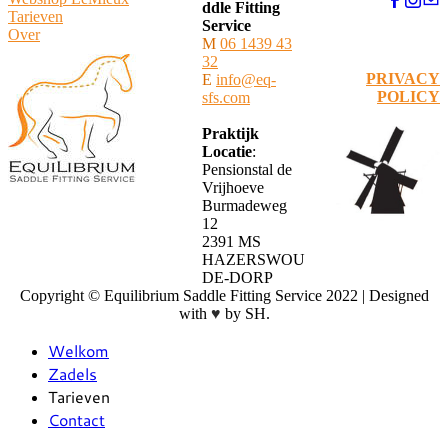
ddle Fitting
​Tarieven
Service
Over
M
06 1439 43
32
PRIVACY
E
info@eq-
POLICY
sfs.com
Praktijk
Locatie
:
Pensionstal de
Vrijhoeve
Burmadeweg
12
​2391 MS
HAZERSWOU
DE-DORP
Copyright © Equilibrium Saddle Fitting Service 2022 | Designed
with
♥
by SH.
Welkom
Zadels
Tarieven
Contact