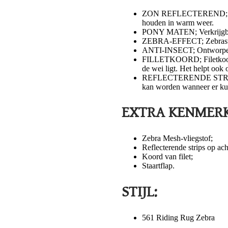
​ZON REFLECTEREND; Zon 
houden in warm weer.
PONY MATEN; Verkrijgbaar
ZEBRA-EFFECT; Zebrastre
ANTI-INSECT; Ontworpen 
FILLETKOORD; Filetkoord v
de wei ligt. Het helpt ook
REFLECTERENDE STRIPS; De
kan worden wanneer er kuns
EXTRA KENMERK
​Zebra Mesh-vliegstof;
Reflecterende strips op ach
Koord van filet;
Staartflap.
STIJL:
561 Riding Rug Zebra