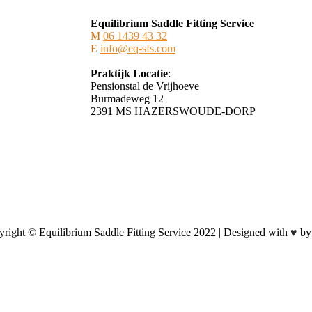
Equilibrium Saddle Fitting Service
M
06 1439 43 32
E
info@eq-sfs.com
Praktijk Locatie
:
Pensionstal de Vrijhoeve
Burmadeweg 12
​2391 MS HAZERSWOUDE-DORP
right © Equilibrium Saddle Fitting Service 2022 | Designed with
♥
by