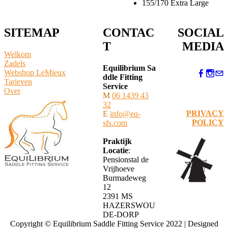
155/170 Extra Large
SITEMAP
CONTAC
SOCIAL
T
MEDIA
Welkom
Zadels
Equilibrium Sa
Webshop LeMieux
ddle Fitting
​Tarieven
Service
Over
M
06 1439 43
32
PRIVACY
E
info@eq-
POLICY
sfs.com
Praktijk
Locatie
:
Pensionstal de
Vrijhoeve
Burmadeweg
12
​2391 MS
HAZERSWOU
DE-DORP
Copyright © Equilibrium Saddle Fitting Service 2022 | Designed