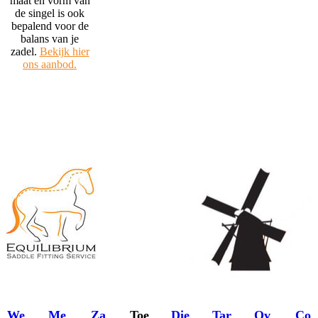
maat en vorm van
de singel is ook
bepalend voor de
balans van je
zadel.
Bekijk hier
ons aanbod.
We
Me
Za
Toe
Die
Tar
Ov
Co