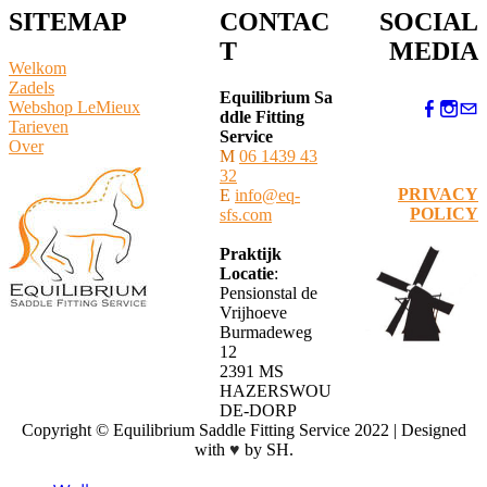
SITEMAP
CONTAC
SOCIAL
T
MEDIA
Welkom
Zadels
Equilibrium Sa
Webshop LeMieux
ddle Fitting
​Tarieven
Service
Over
M
06 1439 43
32
PRIVACY
E
info@eq-
POLICY
sfs.com
Praktijk
Locatie
:
Pensionstal de
Vrijhoeve
Burmadeweg
12
​2391 MS
HAZERSWOU
DE-DORP
Copyright © Equilibrium Saddle Fitting Service 2022 | Designed
with
♥
by SH.